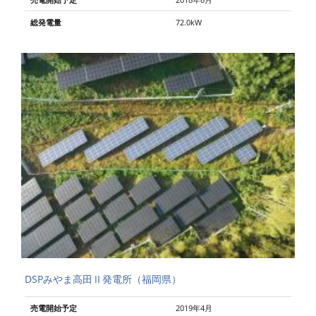
総発電量
72.0kW 
DSPみやま高田Ⅱ発電所（福岡県）
売電開始予定
2019年4月