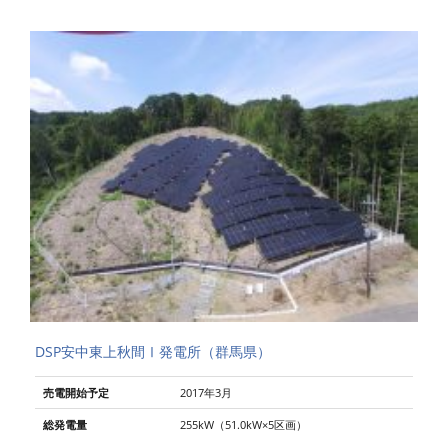
DSP安中東上秋間Ⅰ発電所（群馬県）
売電開始予定
2017年3月
総発電量
255kW（51.0kW×5区画）