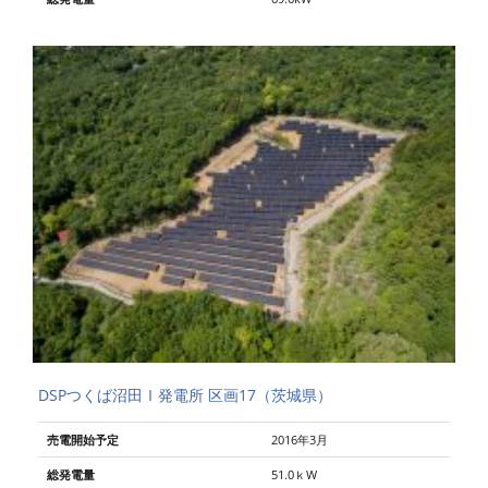
DSPつくば沼田Ⅰ発電所 区画17（茨城県）
売電開始予定
2016年3月
総発電量
51.0ｋW