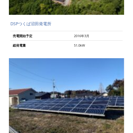
DSPつくば沼田発電所
売電開始予定
2016年3月
総発電量
51.0kW