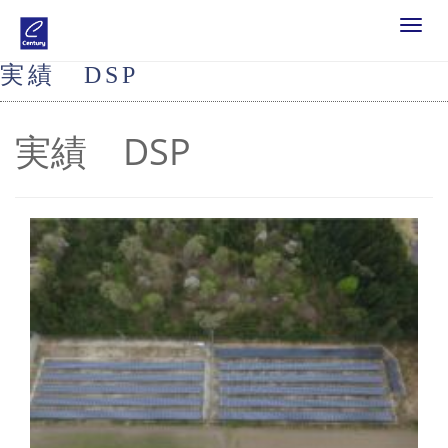
Toggle
navigat
実績 DSP
実績 DSP