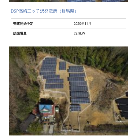
DSP高崎三ッ子沢発電所（群馬県）
売電開始予定
2020年11月
総発電量
72.9kW