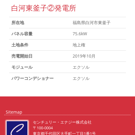
白河東釜子②発電所
所在地
福島県白河市東釜子
パネル容量
75.6kW
土地条件
地上権
売電開始日
2019年10月
モジュール
エクソル
パワーコンデショナー
エクソル
Sitemap
センチュリー・エナジー株式会社
〒100-0004
東京都千代田区大手町一丁目1番1号