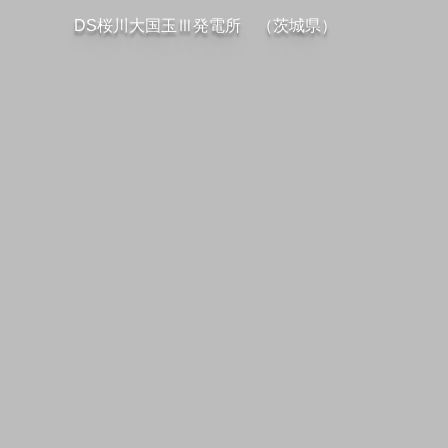
DS桜川大国玉Ⅲ発電所 （茨城県）